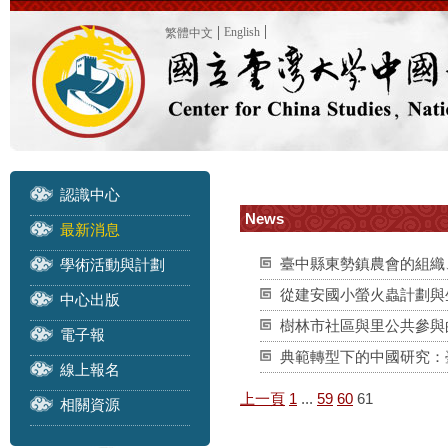
English
繁體中文
認識中心
News
最新消息
臺中縣東勢鎮農會的組織、資源
學術活動與計劃
從建安國小螢火蟲計劃與生態
中心出版
樹林市社區與里公共參與的問題
電子報
典範轉型下的中國研究：臺灣研
線上報名
上一頁
1
...
59
60
61
相關資源