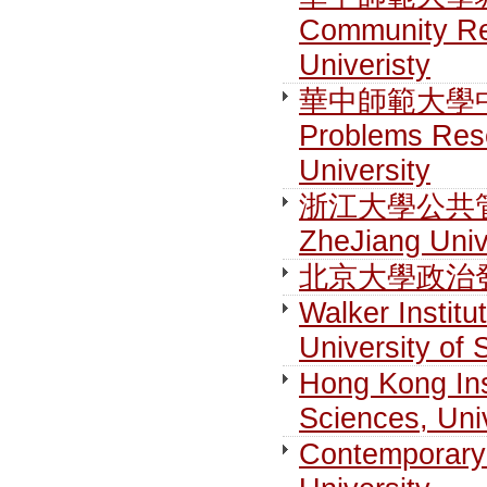
Community Re
Univeristy
華中師範大學中國
Problems Rese
University
浙江大學公共管理學院
ZheJiang Univ
北京大學政治發展與
Walker Institu
University of 
Hong Kong Ins
Sciences, Uni
Contemporary 