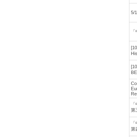
5
「
[1
His
[1
BE
Co
Eu
Rec
「
第
「
第