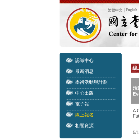
English
繁體中文
認識中心
線上
最新消息
學術活動與計劃
活
中心出版
Ev
電子報
A 
線上報名
Fu
相關資源
5