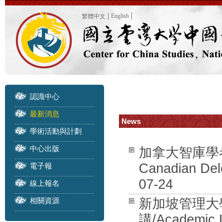
English
繁體中文
認識中心
最新消息
News
學術活動與計劃
中心出版
加拿大智庫學者訪團
Canadian Dele
電子報
07-24
線上報名
相關資源
新加坡管理大學 
講/Academic L