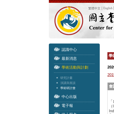
English
繁體中文
認識中心
學
最新消息
202
學術活動與計劃
201
研究計畫
演講與座談
會
學術研討會
中心出版
「
電子報
（I
In