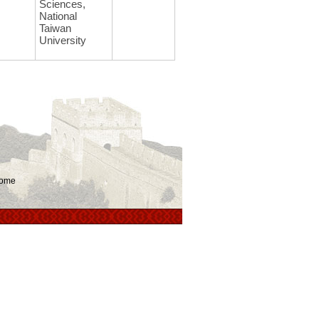
Sciences,
National
Taiwan
University
ome