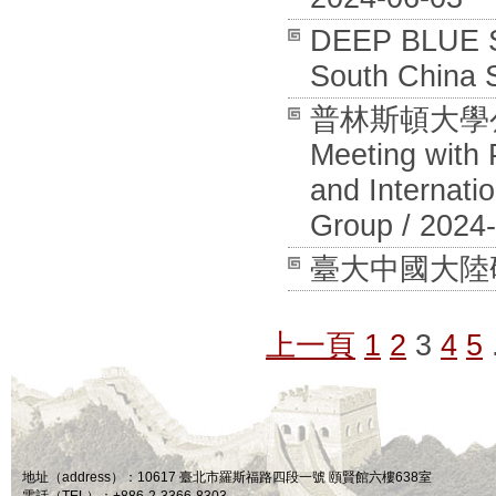
DEEP BLUE SC
South China 
普林斯頓大學
Meeting with 
and Internati
Group / 2024
臺大中國大陸研究中
上一頁
1
2
3
4
5
地址（address）：10617 臺北市羅斯福路四段一號 頤賢館六樓638室