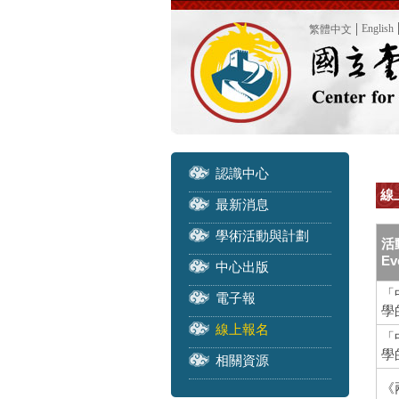
English
繁體中文
認識中心
線上
最新消息
學術活動與計劃
活
Ev
中心出版
「
電子報
學
線上報名
「
學
相關資源
《