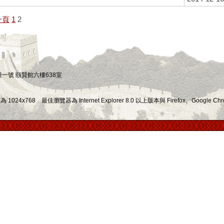
一頁
1
2
四段一號 頤賢館六樓638室
x768 最佳瀏覽器為 Internet Explorer 8.0 以上版本與 Firefox、Google Chr