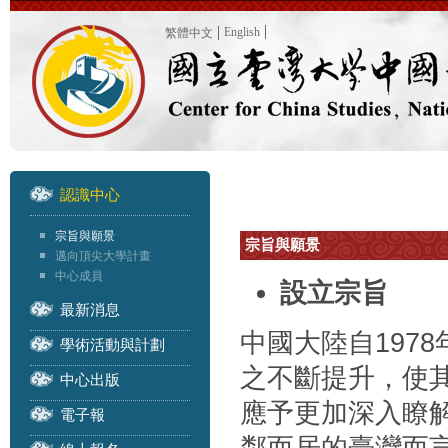
English
繁體中文
認識中心
宗旨與願景
宗旨與願景
邁向頂尖大學計畫
中心成員
設立宗旨
最新消息
中國大陸自197
學術活動與計劃
之不斷提升，使
中心出版
應予更加深入瞭
電子報