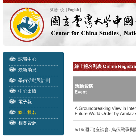
English
繁體中文
認識中心
線上報名列表 Online Registra
最新消息
學術活動與計劃
活動名稱
中心出版
Event
電子報
A Groundbreaking View in Inte
線上報名
Future World Order by Amitav
相關資源
5/19(週四)座談會: 烏俄戰爭