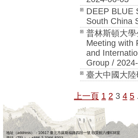
DEEP BLUE SC
South China 
普林斯頓大學
Meeting with 
and Internati
Group / 2024
臺大中國大陸研究中
上一頁
1
2
3
4
5
地址（address）：10617 臺北市羅斯福路四段一號 頤賢館六樓638室