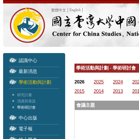
English
繁體中文
認識中心
學術活動與計劃 - 學術研討會
最新消息
2026
2025
2024
20
學術活動與計劃
2015
2014
2013
20
研究計畫
演講與座談
會議主題
學術研討會
中心出版
電子報